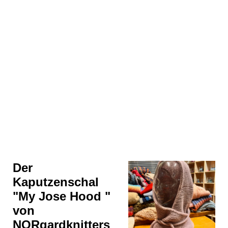
BB41B050-87E6-4F37-A083-D9843B97200E
Der
Kaputzenschal
"My Jose Hood "
von
NORgardknitters